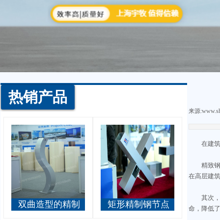
热销产品
来源:
www.sh
在建
精致
在高层建
其次
双曲造型的精制
矩形精制钢节点
命，降低
钢立柱