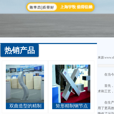
热销产品
来源:
www.sh
在当
首先
术和工艺
在生
双曲造型的精制
矩形精制钢节点
用了更高
钢立柱
降低了污