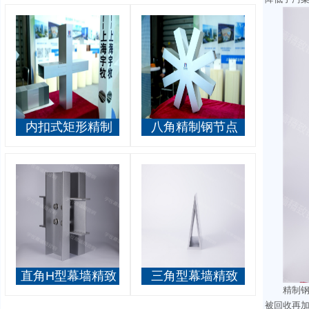
内扣式矩形精制
八角精制钢节点
钢节点
直角H型幕墙精致
三角型幕墙精致
精制
钢
钢
被回收再