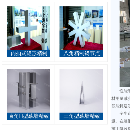
内扣式矩形精制
八角精制钢节点
钢节点
性能
材用量减少
低能耗建
全生
直角H型幕墙精致
三角型幕墙精致
圾。在装配
钢
钢
施工阶段碳