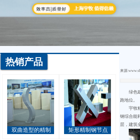
热销产品
来源:
www.sh
绿色
跑地位。
宇牧
钢综合能耗
层，建筑
双曲造型的精制
矩形精制钢节点
钢立柱